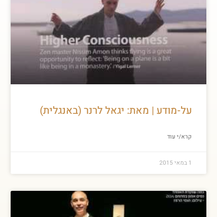
על-מודע | מאת: יגאל לרנר (באנגלית)
קרא/י עוד
1 במאי 2015