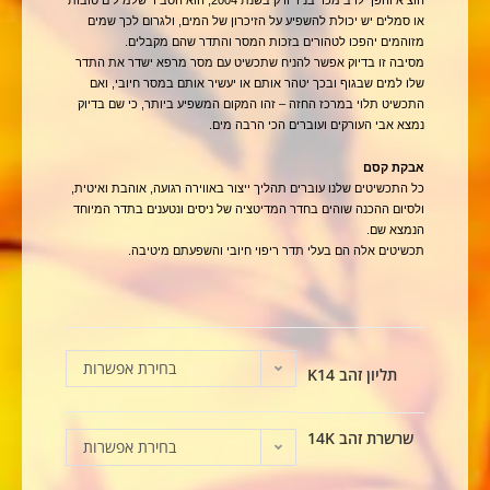
או סמלים יש יכולת להשפיע על הזיכרון של המים, ולגרום לכך שמים
מזוהמים יהפכו לטהורים בזכות המסר והתדר שהם מקבלים.
מסיבה זו בדיוק אפשר להניח שתכשיט עם מסר מרפא ישדר את התדר
שלו למים שבגוף ובכך יטהר אותם או יעשיר אותם במסר חיובי, ואם
התכשיט תלוי במרכז החזה – זהו המקום המשפיע ביותר, כי שם בדיוק
נמצא אבי העורקים ועוברים הכי הרבה מים.
אבקת קסם
כל התכשיטים שלנו עוברים תהליך ייצור באווירה רגועה, אוהבת ואיטית,
ולסיום ההכנה שוהים בחדר המדיטציה של ניסים ונטענים בתדר המיוחד
הנמצא שם.
תכשיטים אלה הם בעלי תדר ריפוי חיובי והשפעתם מיטיבה.
בחירת אפשרות
תליון זהב K14
שרשרת זהב 14K
בחירת אפשרות