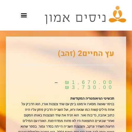
עץ החיים2 (זהב)
–
₪
1,670.00
₪
3,730.00
תכשיטי הגיאומטריה המקודשת
בניסוי שעשה מסארו אימוטו ביפן עם שתי צנצנות אורז, הוא הדביק על
אחת מילים קשות כמו שנאה ורוע, ועל השנייה הדביק פתק עליו היה
כתוב אהבה, נדיבות ואור. הוא הניח את שתי הצנצנות באותו המקום
ואחרי שבועיים התוצאות היו לא פחות ממדהימות. האורז עם המילים
הרעות השחיר ונרקב, והצנצנת השנייה הייתה בסדר גמור. בספר שהוא
הוציא והפך לרב מכר בניו יורק בשנת 2004, הוא הסביר שלמילים טובות